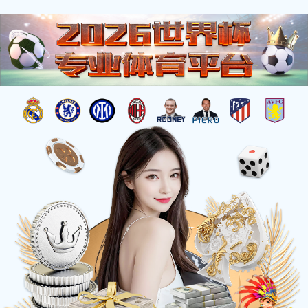
注册入口
星空体育·星空官方网站
APP与
网页版入口｜畅享全球体育赛
事与数据服务
欢迎访问
星空体育·星空官方网站
，提供全面覆
盖足球、篮球、电竞等项目的赛事资讯与数据内
容， 支持
APP下载
与
网页使用
，每日同步更新
千场比赛，聚焦热门体育内容， 助您轻松获取
赛事动态，掌握比赛节奏。