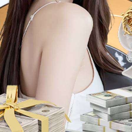
进入冲刺阶段