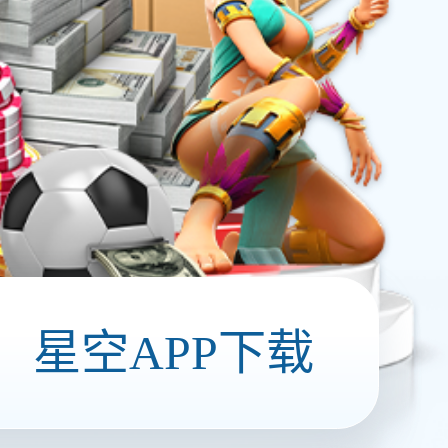
地总部，全程神情专注。据悉，他与俱乐部
展开。这并不是一次临时安排的见面，而是
一环。此次现身被解读为续约谈判进入尾声
胜任边路，其精准的预判与出色的脚下技术
重要的是，齐沃的领袖气质与职业态度对更
他的战术价值。因此，续约至2028年不仅
的关键先生。
奖金条款。这与国米近年来的续约策略一脉相
而言，这份长约意味着他将在米兰城度过职