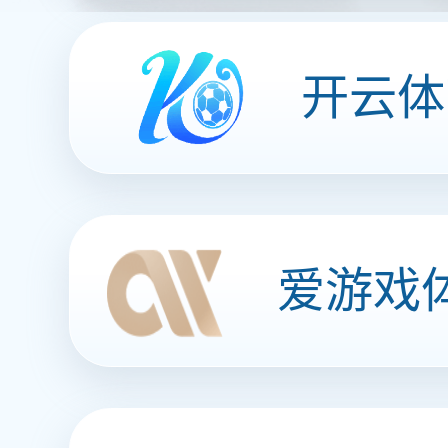
业生涯的黄金末期，甚至有望在此挂靴。
竟，在如今球星身价虚高的背景下，续约
总结与展望
齐沃与国米的续约谈判已近收官，若最终确
值，而球队也通过这份长约为其职业生涯
的拥趸而言，看到心爱的球员终老梅阿查
上一篇：
梅德韦杰夫网前得分率 54% vs 兹…