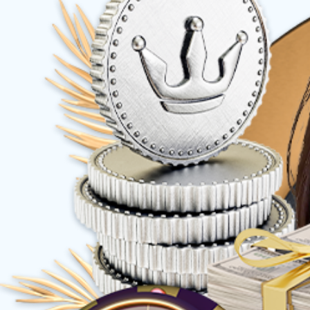
齐沃抵总部：续约谈判