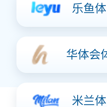
相关推荐文章
中超转会窗U23球员流动量达
随着2025赛季中超冬季转会窗口正
2026-07-28
全市场：齐沃抵达国米总部，或
国际足坛转会窗虽已关闭，但俱乐部
2026-06-06
杜普兰蒂斯撑杆跳第12次刷
北京时间今日凌晨，瑞典撑杆跳天才
2026-08-01
场均上场时间历史榜：张伯伦4
在NBA绵延七十余年的历史长河中