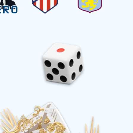
首页
/
体育热讯
际米兰后防大将克里斯蒂安·齐沃于今日现
合同，传闻中的续约年限可能延长至2028