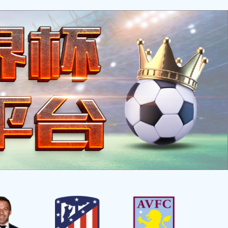
注册入口
球体育赛事与数据服务
据内容， 支持
APP下载
与
网页使用
，
态，掌握比赛节奏。