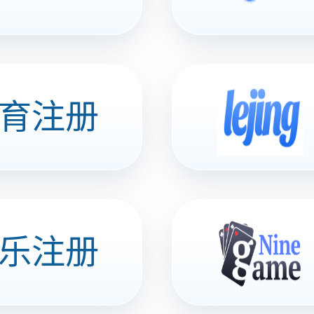
联系我们
快速导航
App下载
关于我们
upport@confortvilomar.com
隐私政策
用户协议
网站地图