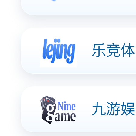
2026-07-19
星空体育·星空官方网站
星空体育·星空官方网站-星空体育(中
国) ✅eson推荐🌈「2026好运滚滚」
s
🔰全新官网正式上线🔰 成立于2007
年6月，注册资金9500万，是一家生
产各类体育用品的制造商厂家，是一
家集科研、生产、销售为一体的体育
用品产品企业。星空体育·星空官方网
站-星空体育(中国)只有注重产品质
量，才可以走得更远，才可以赢得未
来。我们公司用优良的产品为广大客
户提供体育器材服务和新型体育用品
制品！