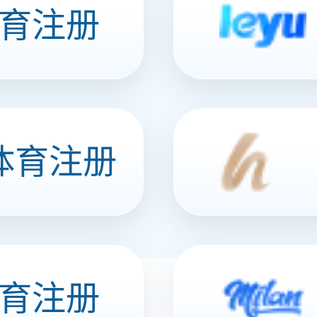
34人，各队青
式关闭，一组数据引发业内关注：本赛...
续约至2028年
与核心球员的续约工作始终是管理...
新世界纪录，布
杜普兰蒂斯在波兰卢布林举行的世...
8.5分钟封王
，球员的场均上场时间始终是衡量体...