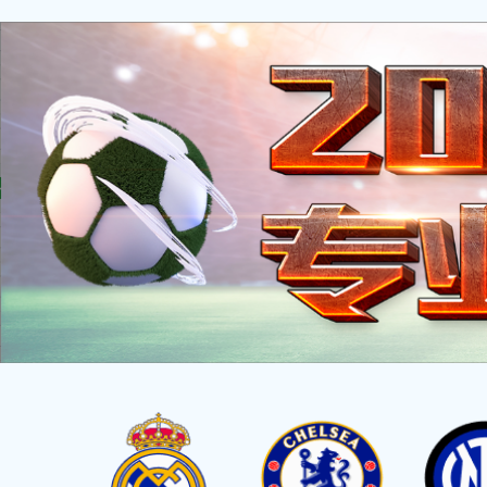
星空体育·星空官方
欢迎访问
星空体育·星空官方网站
，提
每日同步更新千场